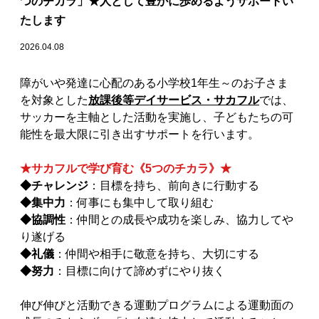
つのチカラ」★人として豊かに歩めるようサポートい
たします
2026.04.08
障がいや発達に心配のある小学校1年生～のお子さま
を対象とした
放課後等デイサービス・サカフル
では、
サッカーを主軸とした活動を実施し、子どもたちの可
能性を最大限に引き出すサポートを行います。
★サカフルで学び育む《5つのチカラ》★
◆チャレンジ
：目標を持ち、前向きに行動する
◆集中力
：何事にも集中して取り組む
◆協調性
：仲間との成長や成功を楽しみ、協力してや
り遂げる
◆礼儀
：仲間や相手に敬意を持ち、大切にする
◆努力
：目標に向けて諦めずにやり抜く
伸び伸びと活動できる運動プログラムによる運動面の