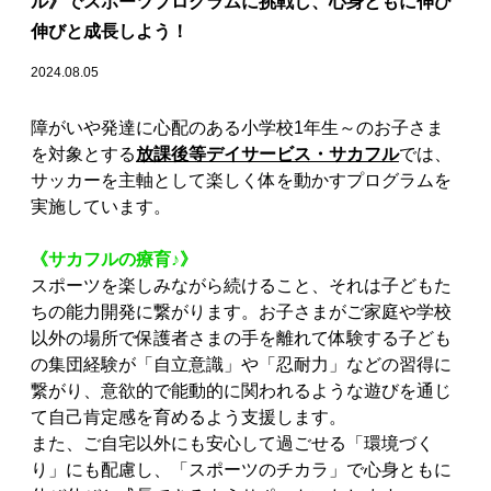
ル》でスポーツプログラムに挑戦し、心身ともに伸び
伸びと成長しよう！
2024.08.05
障がいや発達に心配のある小学校1年生～のお子さま
を対象とする
放課後等デイサービス・サカフル
では、
サッカーを主軸として楽しく体を動かすプログラムを
実施しています。
《サカフルの療育♪》
スポーツを楽しみながら続けること、それは子どもた
ちの能力開発に繋がります。お子さまがご家庭や学校
以外の場所で保護者さまの手を離れて体験する子ども
の集団経験が「自立意識」や「忍耐力」などの習得に
繋がり、意欲的で能動的に関われるような遊びを通じ
て自己肯定感を育めるよう支援します。
また、ご自宅以外にも安心して過ごせる「環境づく
り」にも配慮し、「スポーツのチカラ」で心身ともに